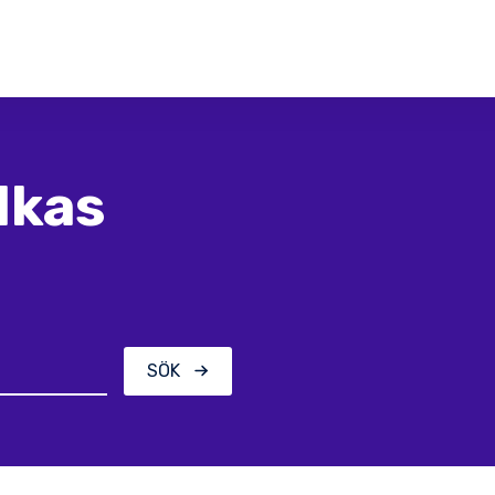
lkas
SÖK