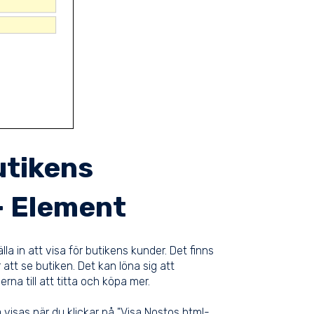
utikens
- Element
a in att visa för butikens kunder. Det finns
tt se butiken. Det kan löna sig att
rna till att titta och köpa mer.
a visas när du klickar på "Visa Nostos html-