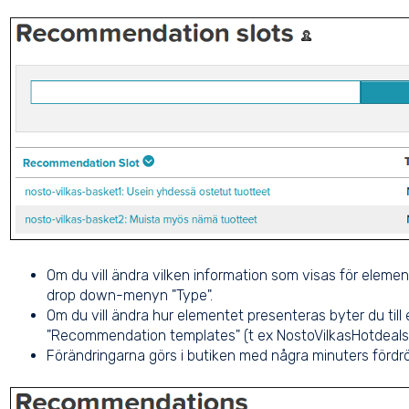
Om du vill ändra vilken information som visas för elemente
drop down-menyn "Type".
Om du vill ändra hur elementet presenteras byter du til
"Recommendation templates" (t ex NostoVilkasHotdealsS
Förändringarna görs i butiken med några minuters fördrö