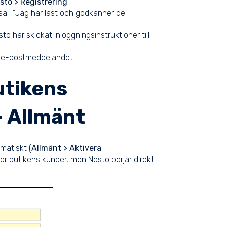
sto > Registrering
.
ssa i "Jag har läst och godkänner de
to har skickat inloggningsinstruktioner till
 i e-postmeddelandet.
utikens
- Allmänt
matiskt (
Allmänt > Aktivera
 för butikens kunder, men Nosto börjar direkt