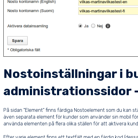
Nostoinställningar i b
administrationssidor 
På sidan "Element" finns färdiga Nostoelement som du kan ställ
även separata element för kunder som använder sin mobil för a
använda elementen på flera olika ställen för att aktivera kunde
Efter varje element finns ett textfält med en färdig kod (dess