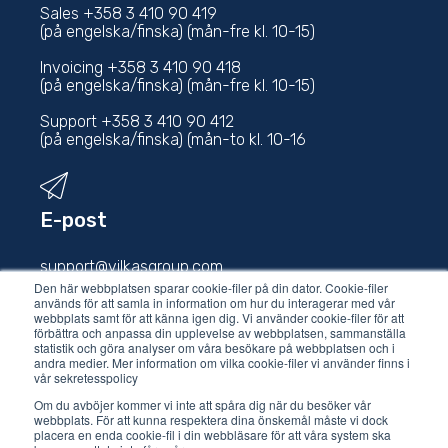
Sales +358 3 410 90 419
(på engelska/finska) (mån-fre kl. 10-15)
Invoicing +358 3 410 90 418
(på engelska/finska) (mån-fre kl. 10-15)
Support +358 3 410 90 412
(på engelska/finska) (mån-to kl. 10-16
E-post
support@vilkasgroup.com
Den här webbplatsen sparar cookie-filer på din dator. Cookie-filer
används för att samla in information om hur du interagerar med vår
sales@vilkasgroup.com
webbplats samt för att känna igen dig. Vi använder cookie-filer för att
förbättra och anpassa din upplevelse av webbplatsen, sammanställa
statistik och göra analyser om våra besökare på webbplatsen och i
andra medier. Mer information om vilka cookie-filer vi använder finns i
vår sekretesspolicy
Om du avböjer kommer vi inte att spåra dig när du besöker vår
webbplats. För att kunna respektera dina önskemål måste vi dock
placera en enda cookie-fil i din webbläsare för att våra system ska