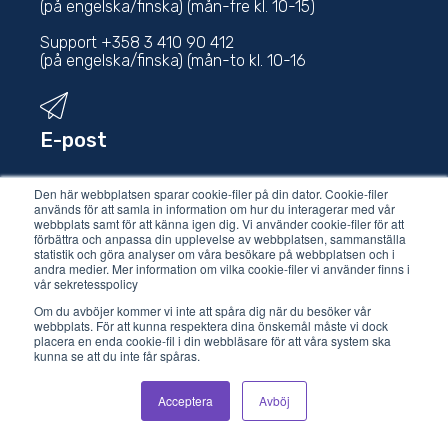
(på engelska/finska) (mån-fre kl. 10-15)
Support +358 3 410 90 412
(på engelska/finska) (mån-to kl. 10-16
E-post
support@vilkasgroup.com
Den här webbplatsen sparar cookie-filer på din dator. Cookie-filer
används för att samla in information om hur du interagerar med vår
webbplats samt för att känna igen dig. Vi använder cookie-filer för att
sales@vilkasgroup.com
förbättra och anpassa din upplevelse av webbplatsen, sammanställa
statistik och göra analyser om våra besökare på webbplatsen och i
andra medier. Mer information om vilka cookie-filer vi använder finns i
vår sekretesspolicy
Om du avböjer kommer vi inte att spåra dig när du besöker vår
webbplats. För att kunna respektera dina önskemål måste vi dock
placera en enda cookie-fil i din webbläsare för att våra system ska
kunna se att du inte får spåras.
© 2021 Vilkas Group Oy.
Acceptera
Avböj
Integritetspolicy
.