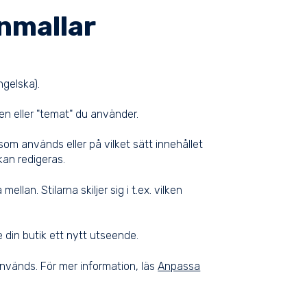
nmallar
ngelska).
en eller "temat" du använder.
om används eller på vilket sätt innehållet
kan redigeras.
llan. Stilarna skiljer sig i t.ex. vilken
 din butik ett nytt utseende.
nvänds. För mer information, läs
Anpassa