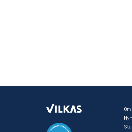
Om 
Nyh
Sta