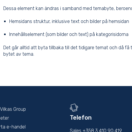
Dessa element kan ändras i samband med temabyte, beroend
Hemsidans struktur, inklusive text och bilder på hemsidan
Innehållselement (som bilder och text) på kategorisidorna
Det går alltid att byta tillbaka till det tidigare temat och då
bytet av tema.
Vilkas Group
Telefon
eter
rta e-handel
Sales +358 3 410 90 419