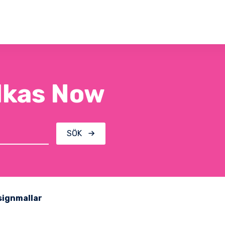
ilkas Now
SÖK
signmallar