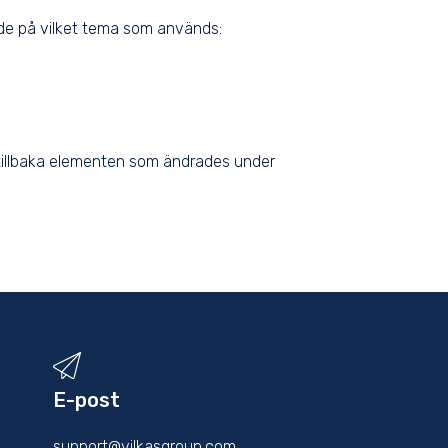
e på vilket tema som används:
 få tillbaka elementen som ändrades under
E-post
support@vilkasgroup.com