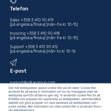
Telefon
Sales +358 3 410 90 419
(på engelska/finska) (mån-fre kl. 10-15)
Invoicing +358 3 410 90 418
(på engelska/finska) (mån-fre kl. 10-15)
Support +358 3 410 90 412
(på engelska/finska) (mån-to kl. 10-16
E-post
support@vilkasgroup.com
Den här webbplatsen sparar cookie-filer på din dator. Cookie-filer
används för att samla in information om hur du interagerar med vår
sales@vilkasgroup.com
webbplats samt för att känna igen dig. Vi använder cookie-filer för att
förbättra och anpassa din upplevelse av webbplatsen, sammanställa
statistik och göra analyser om våra besökare på webbplatsen och i
andra medier. Mer information om vilka cookie-filer vi använder finns i
vår sekretesspolicy