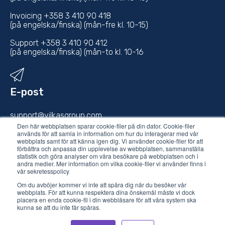
Invoicing +358 3 410 90 418
(på engelska/finska) (mån-fre kl. 10-15)
Support +358 3 410 90 412
(på engelska/finska) (mån-to kl. 10-16
E-post
support@vilkasgroup.com
Den här webbplatsen sparar cookie-filer på din dator. Cookie-filer
används för att samla in information om hur du interagerar med vår
sales@vilkasgroup.com
webbplats samt för att känna igen dig. Vi använder cookie-filer för att
förbättra och anpassa din upplevelse av webbplatsen, sammanställa
statistik och göra analyser om våra besökare på webbplatsen och i
andra medier. Mer information om vilka cookie-filer vi använder finns i
vår sekretesspolicy
Om du avböjer kommer vi inte att spåra dig när du besöker vår
webbplats. För att kunna respektera dina önskemål måste vi dock
placera en enda cookie-fil i din webbläsare för att våra system ska
kunna se att du inte får spåras.
© 2021 Vilkas Group Oy.