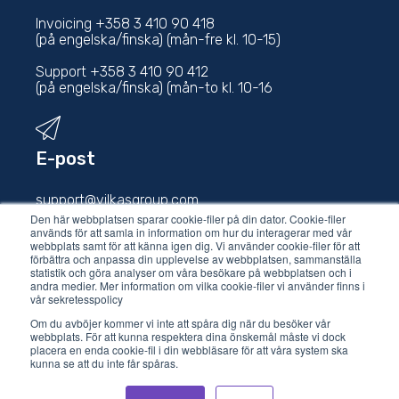
Invoicing +358 3 410 90 418
(på engelska/finska) (mån-fre kl. 10-15)
Support +358 3 410 90 412
(på engelska/finska) (mån-to kl. 10-16
E-post
support@vilkasgroup.com
Den här webbplatsen sparar cookie-filer på din dator. Cookie-filer
används för att samla in information om hur du interagerar med vår
sales@vilkasgroup.com
webbplats samt för att känna igen dig. Vi använder cookie-filer för att
förbättra och anpassa din upplevelse av webbplatsen, sammanställa
statistik och göra analyser om våra besökare på webbplatsen och i
andra medier. Mer information om vilka cookie-filer vi använder finns i
vår sekretesspolicy
Om du avböjer kommer vi inte att spåra dig när du besöker vår
webbplats. För att kunna respektera dina önskemål måste vi dock
placera en enda cookie-fil i din webbläsare för att våra system ska
kunna se att du inte får spåras.
© 2021 Vilkas Group Oy.
Integritetspolicy